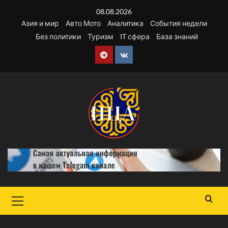
Перейти
08.08.2026
к
Азия и мир
Авто Мото
Аналитика
События недели
содержимому
Без политики
Туризм
IT сфера
База знаний
Telegram
VK
Основное
меню