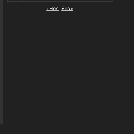
« Ноя
Янв »