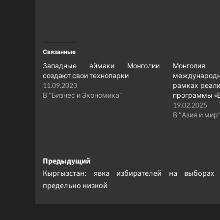
Связанные
Западные аймаки Монголии
Монголи
создают свои технопарки
международно
11.09.2023
рамках реали
В "Бизнес и Экономика"
программы «Б
19.02.2025
В "Азия и мир
Навигация
Предыдущий
Кыргызстан: явка избирателей на выборах
записи
предельно низкой