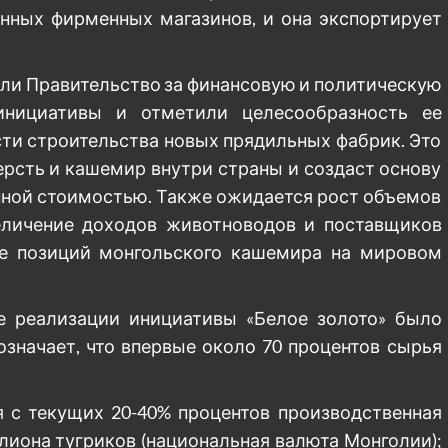
енных фирменных магазинов, и она экспортирует
ли Правительство за финансовую и политическую
инициативы и отметили целесообразность ее
сти строительства новых прядильных фабрик. Это
рсть и кашемир внутри страны и создаст основу
нной стоимостью. Также ожидается рост объемов
еличение доходов животноводов и поставщиков
ие позиций монгольского кашемира на мировом
те реализации инициативы «Белое золото» было
означает, что впервые около 70 процентов сырья
я с текущих 20-40% процентов производственная
ллиона тугриков (национальная валюта Монголии);