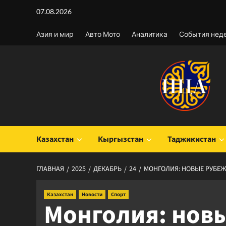
Перейти
07.08.2026
к
содержимому
Азия и мир
Авто Мото
Аналитика
События нед
Казахстан
Кыргызстан
Таджикистан
ГЛАВНАЯ
2025
ДЕКАБРЬ
24
МОНГОЛИЯ: НОВЫЕ РУБЕ
Казахстан
Новости
Спорт
Монголия: нов