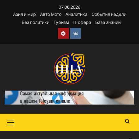
Перейти
07.08.2026
к
Азия и мир
Авто Мото
Аналитика
События недели
содержимому
Без политики
Туризм
IT сфера
База знаний
Telegram
VK
Основное
меню