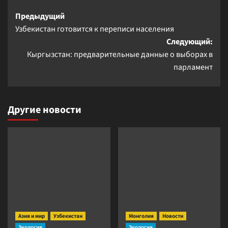
Навигация
Предыдущий
Узбекистан готовится к переписи населения
записи
Следующий:
Кыргызстан: предварительные данные о выборах в
парламент
Другие новости
Азия и мир
Узбекистан
Монголия
Новости
Экология
Экология