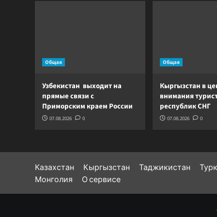
Общая
Общая
Узбекистан выходит на
Кыргызстан в це
прямые связи с
внимания турист
Приморским краем России
республик СНГ
07.08.2026
0
07.08.2026
0
Казахстан
Кыргызстан
Таджикистан
Тур
Монголия
О сервисе