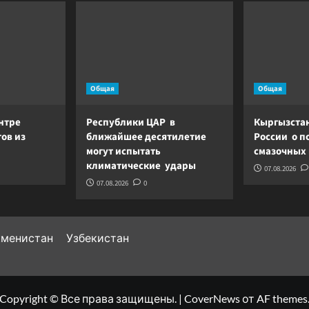
Общая
Общая
нтре
Республики ЦАР в
Кыргызстан
ов из
ближайшее десятилетие
России о п
могут испытать
смазочных
климатические удары
07.08.2026
07.08.2026
0
кменистан
Узбекистан
Copyright © Все права защищены.
|
CoverNews
от AF themes