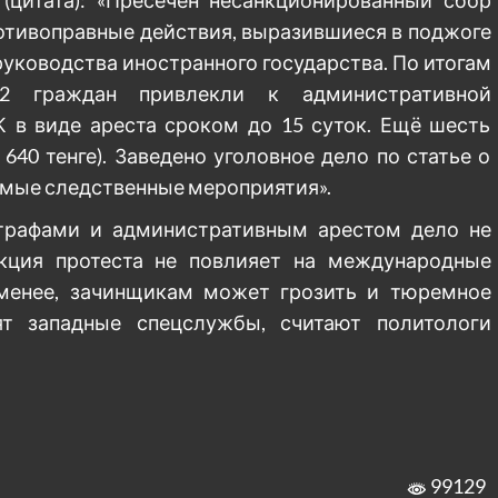
(цитата): «Пресечён несанкционированный сбор
отивоправные действия, выразившиеся в поджоге
руководства иностранного государства. По итогам
2 граждан привлекли к административной
К в виде ареста сроком до 15 суток. Ещё шесть
640 тенге). Заведено уголовное дело по статье о
имые следственные мероприятия».
штрафами и административным арестом дело не
акция протеста не повлияет на международные
 менее, зачинщикам может грозить и тюремное
ят западные спецслужбы, считают политологи
99129