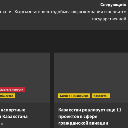
Следующий:
тва и
Кыргызстан: золотодобывающая компания становится
государственной
Главные новости
Общество
Бизнес и Экономика
Казахстан
анспортные
Казахстан реализует еще 11
 Казахстана
проектов в сфере
гражданской авиации
0