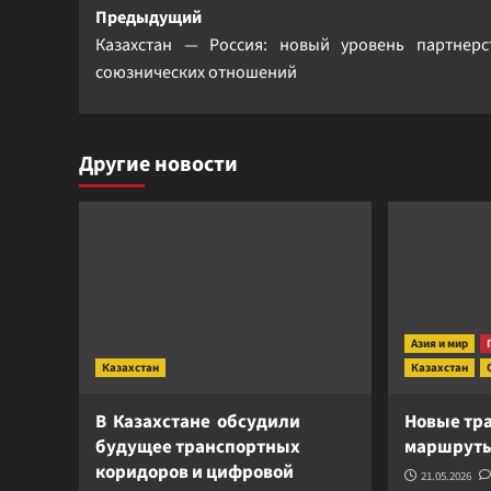
Навигация
Предыдущий
Казахстан — Россия: новый уровень партнерс
записи
союзнических отношений
Другие новости
Азия и мир
Казахстан
Казахстан
В Казахстане обсудили
Новые тр
будущее транспортных
маршруты
коридоров и цифровой
21.05.2026