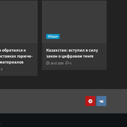
Общая
 обратился к
Казахстан: вступил в силу
оставках горюче-
закон о цифровом тенге
 материалов
24.07.2026
0
0
Telegram
VK
.