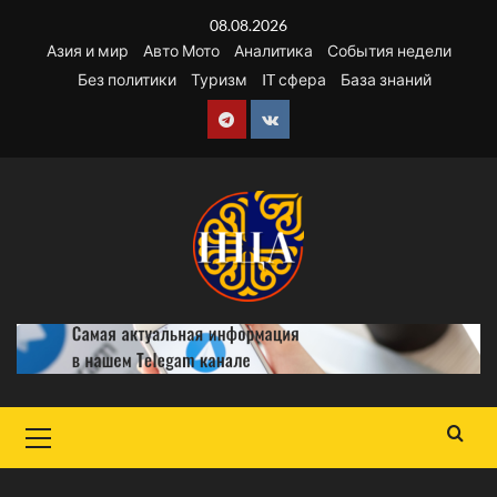
Перейти
08.08.2026
к
Азия и мир
Авто Мото
Аналитика
События недели
содержимому
Без политики
Туризм
IT сфера
База знаний
Telegram
VK
Основное
меню