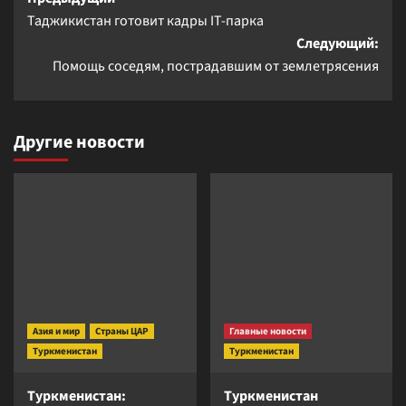
Навигация
Таджикистан готовит кадры IT-парка
записи
Следующий:
Помощь соседям, пострадавшим от землетрясения
Другие новости
Азия и мир
Страны ЦАР
Главные новости
Туркменистан
Туркменистан
Туркменистан:
Туркменистан