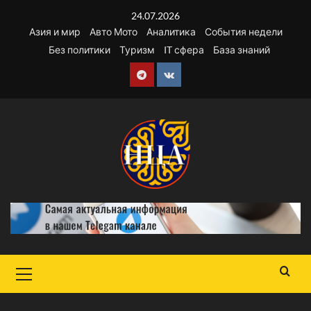
Перейти
24.07.2026
к
Азия и мир
Авто Мото
Аналитика
События недели
содержимому
Без политики
Туризм
IT сфера
База знаний
Telegram
VK
Основное
меню