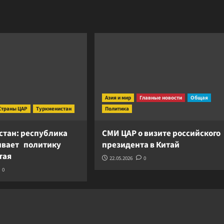
Азия и мир
Главные новости
Общая
Страны ЦАР
Туркменистан
Политика
стан: республика
СМИ ЦАР о визите российского
вает политику
президента в Китай
итая
22.05.2026
0
0