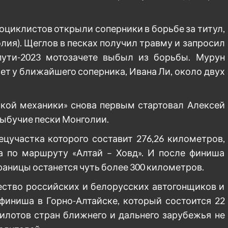
циклистов открыли соперники в борьбе за титул,
ия). Щеглов в песках получил травму и запросил
ути-2023 мотозачете выбыл из борьбы. Мурун
ет у ближайшего соперника, Ивана Ли, около двух
ской механики» снова первым стартовал Алексей
 зыбучие пески Монголии.
ецучастка которого составит 276,26 километров,
а по маршруту «Алтай – Ховд». И после финиша
раницы останется чуть более 300 километров.
ество российских и белорусских автогонщиков и
финиша в Горно-Алтайске, который состоится 22
пилотов стран ближнего и дальнего зарубежья не