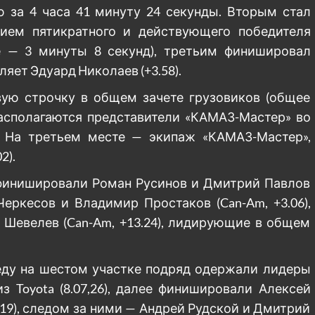
 за 4 часа 41 минуту 24 секунды. Вторым стал
ием пятикратного и действующего победителя
е — 3 минуты 8 секунд), третьим финишировал
яет Эдуард Николаев (+3.58).
ую строчку в общем зачете грузовиков (общее
 располагаются представители «КАМАЗ-Мастер» во
. На третьем месте — экипаж «КАМАЗ-Мастер»,
2).
финишировали Роман Русинов и Дмитрий Павлов
Черкесов и Владимир Простаков (Can-Am, +3.06),
 Шевелев (Can-Am, +13.24), лидирующие в общем
еду на шестом участке подряд одержали лидеры
з Toyota (8.07,26), далее финишировали Алексей
0.19), следом за ними — Андрей Рудской и Дмитрий