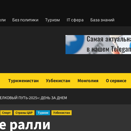
ели
Без политики
Туризм
IT сфера
База знаний
Туркменистан
Узбекистан
Монголия
О сервисе
ЛКОВЫЙ ПУТЬ-2025»: ДЕНЬ ЗА ДНЕМ
Спорт
Страны ЦАР
Туризм
Узбекистан
е ралли