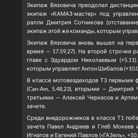
Экипаж Вязовича преодолел дистанцию
экипаж «КАМАЗ-мастер» под управлен
ралли Дмитрия Сотникова (отставани
экипаж этой же команды, которым управл
Экипаж Вязовича вновь вышел на перв
время — 17.59,27). На второй строчке
главе с Эдуардом Николаевым (+5.11)
которым управляет Антон Шибалов (+10.0
В классе мотовездеходов Т3 первыми 
(Can-Am, 5.48,23), вторыми — Дмитрий 
третьими — Алексей Черкесов и Артем
зачете.
Среди внедорожников в классе Т1 поб
зачета Павел Андреев и Глеб Мокеев и
Игнатов и Евгений Павлов («ГАЗель», +1