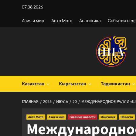
Перейти
07.08.2026
к
содержимому
Азия и мир
Авто Мото
Аналитика
События нед
Казахстан
Кыргызстан
Таджикистан
ГЛАВНАЯ
2025
ИЮЛЬ
20
МЕЖДУНАРОДНОЕ РАЛЛИ «ШЕ
Авто Мото
Азия и мир
Главные новости
Монголия
Новости
Международно