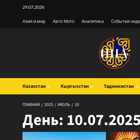
Перейти
29.07.2026
к
содержимому
Азия и мир
Авто Мото
Аналитика
События нед
Казахстан
Кыргызстан
Таджикистан
ГЛАВНАЯ
2025
ИЮЛЬ
10
День:
10.07.202