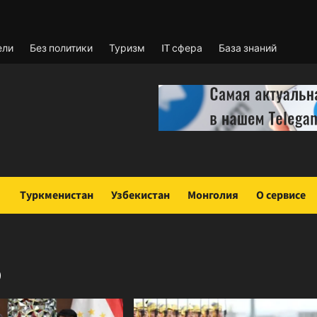
ели
Без политики
Туризм
IT сфера
База знаний
Туркменистан
Узбекистан
Монголия
О сервисе
5