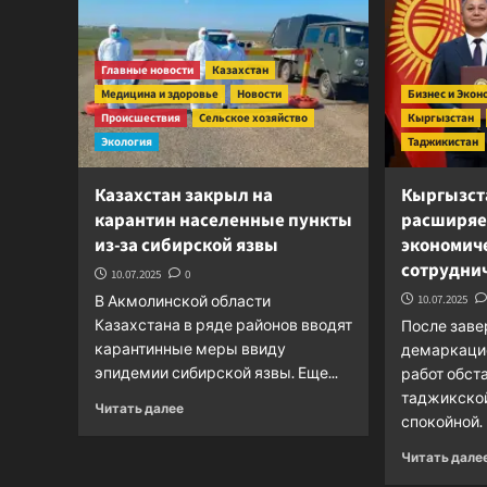
Главные новости
Казахстан
Медицина и здоровье
Новости
Бизнес и Экон
Происшествия
Сельское хозяйство
Кыргызстан
Экология
Таджикистан
Казахстан закрыл на
Кыргызст
карантин населенные пункты
расширяет
из-за сибирской язвы
экономич
сотрудни
10.07.2025
0
В Акмолинской области
10.07.2025
Казахстана в ряде районов вводят
После заве
карантинные меры ввиду
демаркаци
эпидемии сибирской язвы. Еще...
работ обст
таджикской
Прочитать
Читать далее
спокойной. 
больше
о
Читать дале
Казахстан