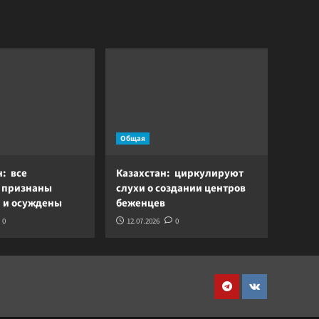
Общая
н: все
Казахстан: циркулируют
 признаны
слухи о создании центров
 и осуждены
беженцев
0
12.07.2026
0
Telegram
VK