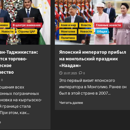
омика
В центре внимания
Азия и мир
Власть
Главные новости
Новости
Страны ЦАР
Монголия
Новости
Общая
Политика
ан-Таджикистан:
Японский император прибыл
ся торгово-
на монгольский праздник
еское
«Наадам»
чество
10.07.2025
0
0
Это первый визит японского
императора в Монголию. Ранее он
ршения всех
был в этой стране в 2007...
онных пограничных
ановка на кыргызско-
Прочитать
Читать далее
 границе стала
больше
При этом, как...
о
Японский
Прочитать
е
император
больше
прибыл