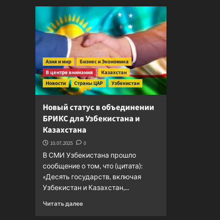
закрыл
на
карантин
населенные
пункты
из-
за
Азия и мир
Бизнес и Экономика
сибирской
В центре внимания
Казахстан
язвы
Новости
Страны ЦАР
Узбекистан
Новый статус в объединении
БРИКС для Узбекистана и
Казахстана
10.07.2025
0
В СМИ Узбекистана прошло
сообщение о том, что (цитата):
«Десять государств, включая
Узбекистан и Казахстан,...
Прочитать
Читать далее
больше