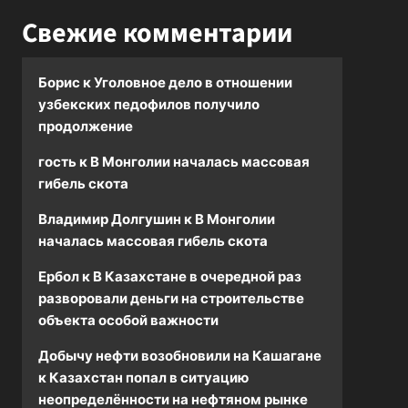
Свежие комментарии
Борис
к
Уголовное дело в отношении
узбекских педофилов получило
продолжение
гость
к
В Монголии началась массовая
гибель скота
Владимир Долгушин
к
В Монголии
началась массовая гибель скота
Ербол
к
В Казахстане в очередной раз
разворовали деньги на строительстве
объекта особой важности
Добычу нефти возобновили на Кашагане
к
Казахстан попал в ситуацию
неопределённости на нефтяном рынке