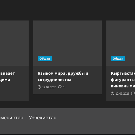
Общая
Общая
звивает
Языком мира, дружбы и
Кыргызста
ущими
сотрудничества
фигуранты
виновными
12.07.2026
0
12.07.2026
кменистан
Узбекистан