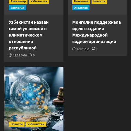
Азия и мир
Узбекистан
Монголия
Новости
Экология
Экология
Узбекистан назван
Монголия поддержала
самой уязвимой в
идею создания
климатическом
Международной
отношении
водной организации
республикой
12.05.2026
0
13.05.2026
0
Новости
Узбекистан