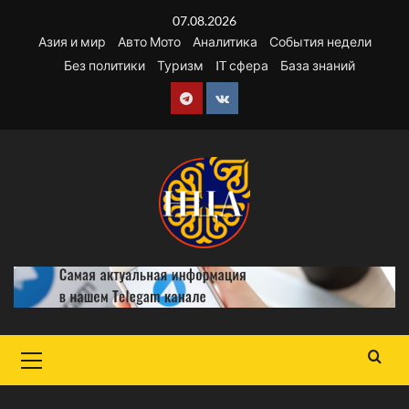
Перейти
07.08.2026
к
Азия и мир
Авто Мото
Аналитика
События недели
содержимому
Без политики
Туризм
IT сфера
База знаний
Telegram
VK
Основное
меню