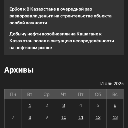
Ербол
к
В Казахстане в очередной раз
разворовали деньги на строительстве объекта
особой важности
Добычу нефти возобновили на Кашагане
к
Казахстан попал в ситуацию неопределённости
на нефтяном рынке
Архивы
Июль 2025
Пн
Вт
Ср
Чт
Пт
Сб
Вс
1
2
3
4
5
6
7
8
9
10
11
12
13