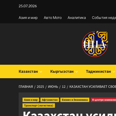
Перейти
25.07.2026
к
содержимому
Азия и мир
Авто Мото
Аналитика
События нед
Казахстан
Кыргызстан
Таджикистан
ГЛАВНАЯ
2025
ИЮНЬ
12
КАЗАХСТАН УСИЛИВАЕТ СВО
Азия и мир
Афганистан
Бизнес и Экономика
В центре внимани
Транспорт (логистика)