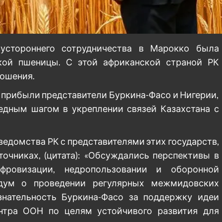
устороннего сотрудничества в Марокко была
ской пшеницы. С этой африканской страной РК
ошения.
у прибыли представители Буркина-Фасо и Нигерии,
редным шагом в укреплении связей Казахстана с
ведомства РК с представителями этих государств,
очниках, (цитата): «Обсуждались перспективы в
ифровизации, недропользовании и оборонной
дум о проведении регулярных межмидовских
знательность Буркина-Фасо за поддержку идеи
нтра ООН по целям устойчивого развития для