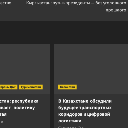
ество
Кыргызстан: путь в президенты — без уголовного
прошлого
Страны ЦАР
Туркменистан
Казахстан
стан: республика
В Казахстане обсудили
вает политику
будущее транспортных
итая
коридоров и цифровой
логистики
0