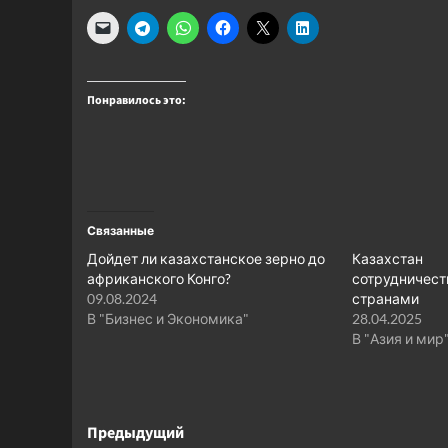
Понравилось это:
Связанные
Дойдет ли казахстанское зерно до
Казахста
африканского Конго?
сотрудничес
09.08.2024
странами
В "Бизнес и Экономика"
28.04.2025
В "Азия и мир
Навигация
Предыдущий