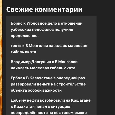
Свежие комментарии
Борис
к
Уголовное дело в отношении
узбекских педофилов получило
продолжение
гость
к
В Монголии началась массовая
гибель скота
Владимир Долгушин
к
В Монголии
началась массовая гибель скота
Ербол
к
В Казахстане в очередной раз
разворовали деньги на строительстве
объекта особой важности
Добычу нефти возобновили на Кашагане
к
Казахстан попал в ситуацию
неопределённости на нефтяном рынке