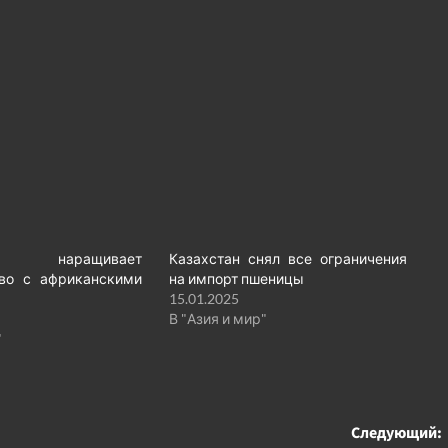
н наращивает
Казахстан снял все ограничения
тво с африканскими
на импорт пшеницы
15.01.2025
В "Азия и мир"
"
Следующий: