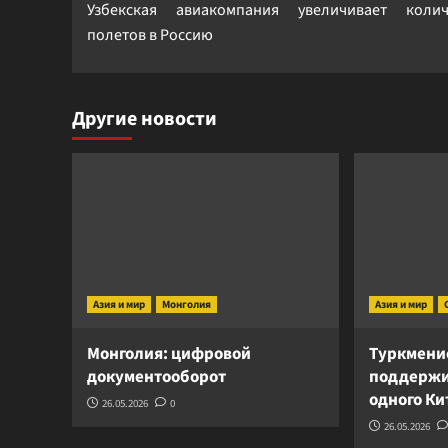
Узбекская авиакомпания увеличивает колич
записи
полетов в Россию
Другие новости
Азия и мир
Монголия
Азия и мир
Монголия: цифровой
Туркмени
документооборот
поддержи
одного К
26.05.2026
0
26.05.2026