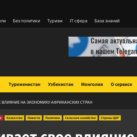
ели
Без политики
Туризм
IT сфера
База знаний
Туркменистан
Узбекистан
Монголия
О сервисе
Е ВЛИЯНИЕ НА ЭКОНОМИКУ АФРИКАНСКИХ СТРАН
я
Казахстан
Новости
Политика
Сельское хозяйство
Страны ЦАР