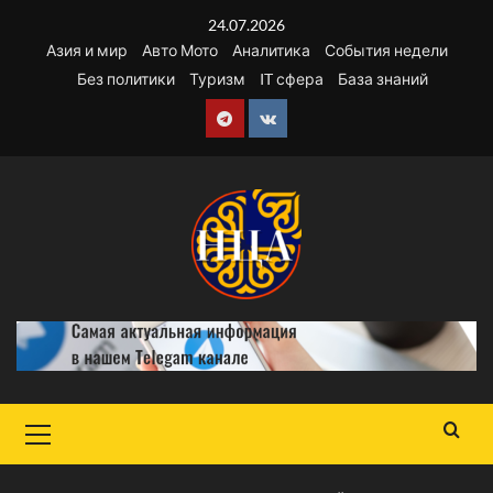
Перейти
24.07.2026
к
Азия и мир
Авто Мото
Аналитика
События недели
содержимому
Без политики
Туризм
IT сфера
База знаний
Telegram
VK
Основное
меню