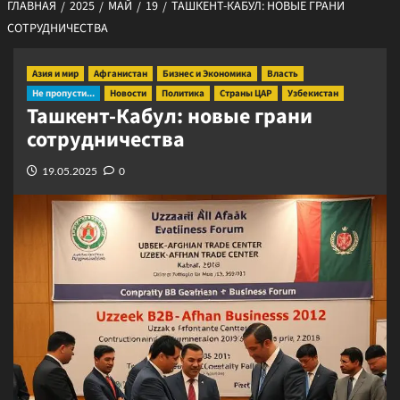
ГЛАВНАЯ
2025
МАЙ
19
ТАШКЕНТ-КАБУЛ: НОВЫЕ ГРАНИ
СОТРУДНИЧЕСТВА
Азия и мир
Афганистан
Бизнес и Экономика
Власть
Не пропусти...
Новости
Политика
Страны ЦАР
Узбекистан
Ташкент-Кабул: новые грани
сотрудничества
19.05.2025
0