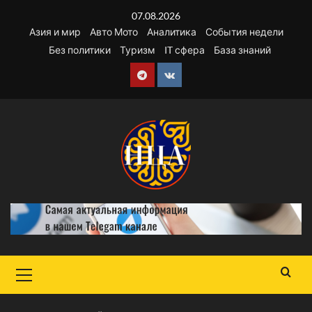
Перейти
07.08.2026
к
Азия и мир
Авто Мото
Аналитика
События недели
содержимому
Без политики
Туризм
IT сфера
База знаний
Telegram
VK
Основное
меню