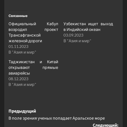
Связанные
Официальный Кабул
Узбекистан ищет выход
возродил проект
в Индийский океан
Трансафганской
03.09.2023
железной дороги
В "Азия и мир"
01.11.2023
В "Азия и мир"
Таджикистан и Китай
открывают прямые
авиарейсы
08.12.2023
В "Азия и мир"
Навигация
Предыдущий
В поле зрения ученых попадает Аральское море
записи
Следующий: