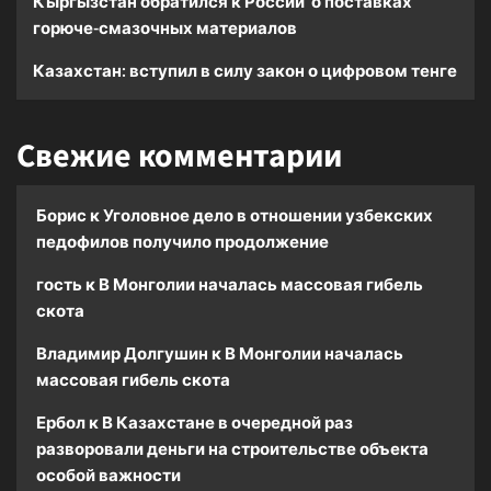
Кыргызстан обратился к России о поставках
горюче-смазочных материалов
Казахстан: вступил в силу закон о цифровом тенге
Свежие комментарии
Борис
к
Уголовное дело в отношении узбекских
педофилов получило продолжение
гость
к
В Монголии началась массовая гибель
скота
Владимир Долгушин
к
В Монголии началась
массовая гибель скота
Ербол
к
В Казахстане в очередной раз
разворовали деньги на строительстве объекта
особой важности