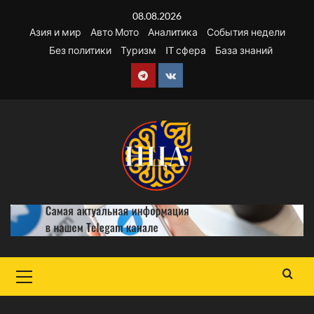
Перейти
08.08.2026
к
Азия и мир
Авто Мото
Аналитика
События недели
содержимому
Без политики
Туризм
IT сфера
База знаний
Telegram
VK
Основное
меню