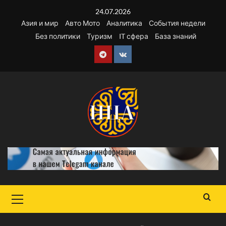
Перейти
24.07.2026
к
Азия и мир
Авто Мото
Аналитика
События недели
содержимому
Без политики
Туризм
IT сфера
База знаний
Telegram
VK
Основное
меню