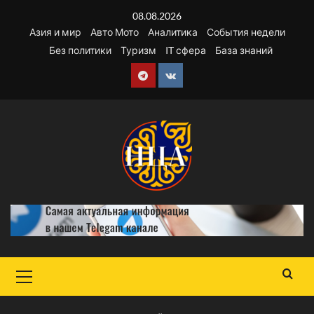
Перейти
08.08.2026
к
Азия и мир
Авто Мото
Аналитика
События недели
содержимому
Без политики
Туризм
IT сфера
База знаний
Telegram
VK
Основное
меню