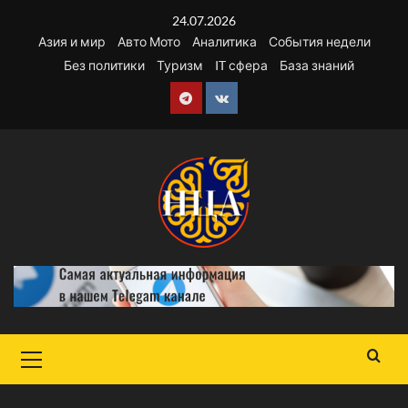
Перейти
24.07.2026
к
Азия и мир
Авто Мото
Аналитика
События недели
содержимому
Без политики
Туризм
IT сфера
База знаний
Telegram
VK
Основное
меню