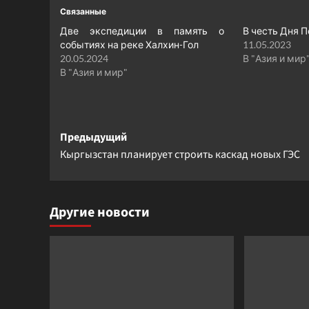
Связанные
Две экспедиции в память о
В честь Дня 
событиях на реке Халхин-Гол
11.05.2023
20.05.2024
В "Азия и мир
В "Азия и мир"
Навигация
Предыдущий
Кыргызстан планирует строить каскад новых ГЭС
записи
Другие новости