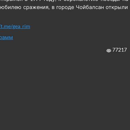
му юбилею сражения, в городе Чойбалсан открыли
/t.me/gea_rim
грамм
77217