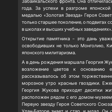
Забайкальского фронта. Она отличилас
года. За успехи в разгроме японско
медалью «Золотая Звезда» Героя Сове
только старшее поколение, о подвигах 
в школах и высших учебных заведениях».
Открытие памятника – это дань уваж
освободивших не только Монголию, Ки
японского милитаризма.
А в день рождения маршала Георгия Жук
возложение цветов к основанию е
рассказывалось об этом торжественно
морозное утро красные гвоздики. Еже
Георгия Жукова приходят десятки жи
расположен рядом с его домом-музеем
Первую звезду Героя Советского Союза
Улан-Баторе знает и стар, и млад. Он