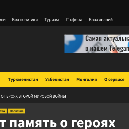
ели
Без политики
Туризм
IT сфера
База знаний
Туркменистан
Узбекистан
Монголия
О сервисе
 О ГЕРОЯХ ВТОРОЙ МИРОВОЙ ВОЙНЫ
тво
Политика
т память о героях