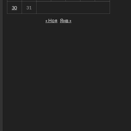
30
31
« Ноя
Янв »