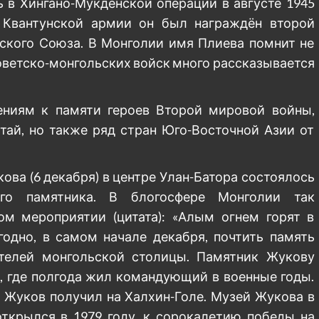
ь в Хингано-Мукденской операции в августе 1945
й Квантунской армии он был награждён второй
тского Союза. В Монголии имя Плиева помнит не
советско-монгольских войск много рассказывается
ениям к памяти героев Второй мировой войны,
тай, но также ряд стран Юго-Восточной Азии от
ова (6 декабря) в центре Улан-Батора состоялось
го памятника. В блогосфере Монголии так
м мероприятии (цитата): «Алым огнем горят в
годно, в самом начале декабря, почтить память
телей монгольской столицы. Памятник Жукову
, где полгода жил командующий в военные годы.
 Жуков получил на Халхин-Голе. Музей Жукова в
 открылся в 1979 году, к сорокалетию победы на