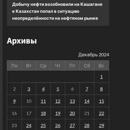
Добычу нефти возобновили на Кашагане
к
Казахстан попал в ситуацию
неопределённости на нефтяном рынке
Архивы
Декабрь 2024
Пн
Вт
Ср
Чт
Пт
Сб
Вс
1
2
3
4
5
6
7
8
9
10
11
12
13
14
15
16
17
18
19
20
21
22
23
24
25
26
27
28
29