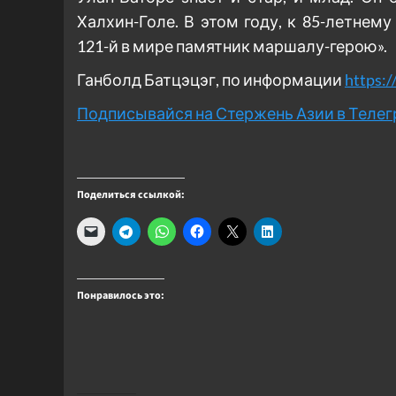
Халхин-Голе. В этом году, к 85-летне
121-й в мире памятник маршалу-герою».
Ганболд Батцэцэг, по информации
https:/
Подписывайся на Стержень Азии в Теле
Поделиться ссылкой:
Понравилось это: