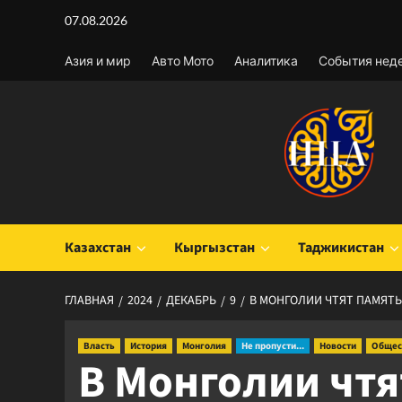
Перейти
07.08.2026
к
содержимому
Азия и мир
Авто Мото
Аналитика
События нед
Казахстан
Кыргызстан
Таджикистан
ГЛАВНАЯ
2024
ДЕКАБРЬ
9
В МОНГОЛИИ ЧТЯТ ПАМЯТЬ
Власть
История
Монголия
Не пропусти...
Новости
Общес
В Монголии чтя