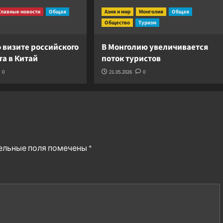
Главные новости
Общая
Азия и мир
Монголия
Общая
Общество
Туризм
 визите российского
В Монголию увеличивается
а в Китай
поток туристов
0
21.05.2026
0
ельные поля помечены
*