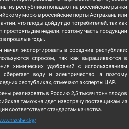
ины из республики попадают на российские рынки
пийскому морю в российские порты Астрахань или
рантии, что плоды дойдут до потребителей, так как
 простоять две недели, поэтому часть продукции
о в прошлые годы.
 начал экспортировать в соседние республики:
пользуются спросом, так как выращиваются в
ения химических удобрений с использованием
о сберегает воду и электричество, а поэтому
оседних республиках, отмечают эксперты ЦАР.
ены реализовать в Россию 2,5 тысяч тонн плодов
ссийская таможня идет навстречу поставщикам из
ции соответствует стандартам качества.
www.tazabek.kg/