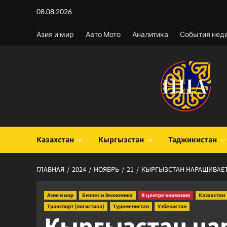
Перейти
08.08.2026
к
содержимому
Азия и мир
Авто Мото
Аналитика
События нед
Казахстан
Кыргызстан
Таджикистан
ГЛАВНАЯ
2024
НОЯБРЬ
21
КЫРГЫЗСТАН НАРАЩИВАЕТ
Азия и мир
Бизнес и Экономика
В центре внимания
Казахстан
Транспорт (логистика)
Туркменистан
Узбекистан