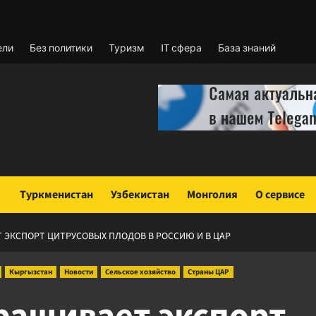
ели
Без политики
Туризм
IT сфера
База знаний
Туркменистан
Узбекистан
Монголия
О сервисе
 ЭКСПОРТ ЦИТРУСОВЫХ ПЛОДОВ В РОССИЮ И В ЦАР
Кыргызстан
Новости
Сельское хозяйство
Страны ЦАР