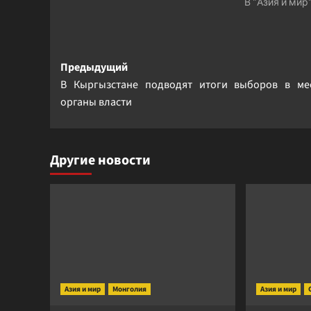
В "Азия и мир
Навигация
Предыдущий
В Кыргызстане подводят итоги выборов в ме
записи
органы власти
Другие новости
Азия и мир
Монголия
Азия и мир