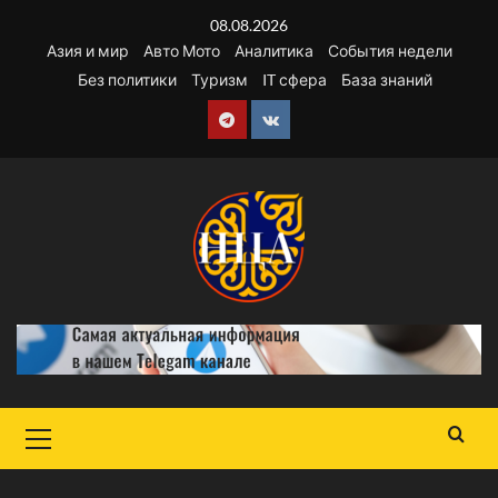
Перейти
08.08.2026
к
Азия и мир
Авто Мото
Аналитика
События недели
содержимому
Без политики
Туризм
IT сфера
База знаний
Telegram
VK
Основное
меню