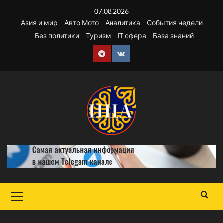
Перейти
07.08.2026
к
Азия и мир
Авто Мото
Аналитика
События недели
содержимому
Без политики
Туризм
IT сфера
База знаний
Telegram
VK
Основное
меню