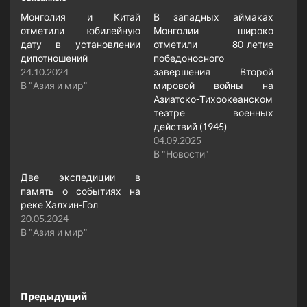
Монголия и Китай
В западных аймаках
отметили юбилейную
Монголии широко
дату в установлении
отметили 80-летие
дипотношений
победоносного
24.10.2024
завершения Второй
В "Азия и мир"
мировой войны на
Азиатско-Тихоокеанском
театре военных
действий (1945)
04.09.2025
В "Новости"
Две экспедиции в
память о событиях на
реке Халхин-Гол
20.05.2024
В "Азия и мир"
Навигация
Предыдущий