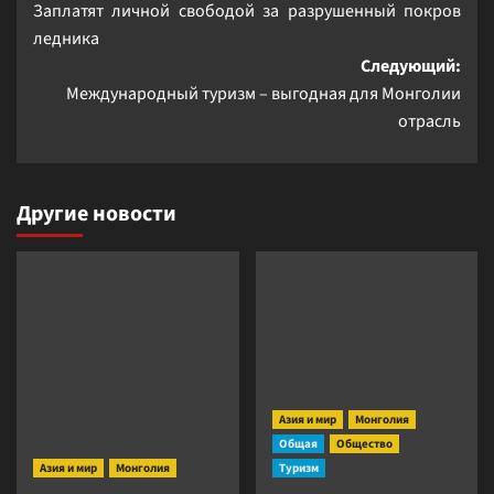
Заплатят личной свободой за разрушенный покров
записи
ледника
Следующий:
Международный туризм – выгодная для Монголии
отрасль
Другие новости
Азия и мир
Монголия
Общая
Общество
Азия и мир
Монголия
Туризм