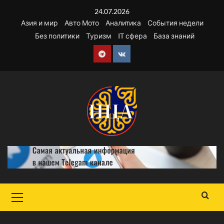
Перейти
24.07.2026
к
Азия и мир
Авто Мото
Аналитика
События недели
содержимому
Без политики
Туризм
IT сфера
База знаний
Telegram
VK
Основное
меню