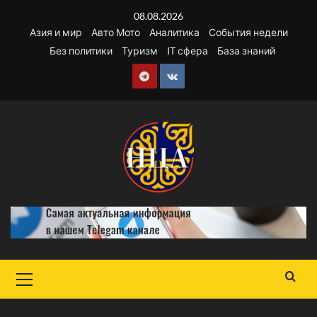
Перейти
08.08.2026
к
Азия и мир
Авто Мото
Аналитика
События недели
содержимому
Без политики
Туризм
IT сфера
База знаний
Telegram
VK
Основное
меню