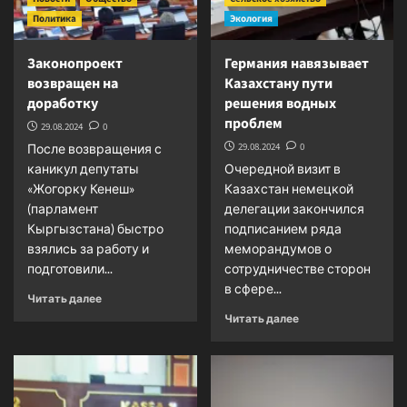
Политика
Экология
Законопроект
Германия навязывает
возвращен на
Казахстану пути
доработку
решения водных
проблем
29.08.2024
0
29.08.2024
0
После возвращения с
каникул депутаты
Очередной визит в
«Жогорку Кенеш»
Казахстан немецкой
(парламент
делегации закончился
Кыргызстана) быстро
подписанием ряда
взялись за работу и
меморандумов о
подготовили...
сотрудничестве сторон
в сфере...
Прочитать
Читать далее
больше
Прочитать
Читать далее
о
больше
Законопроект
о
возвращен
Германия
на
навязывает
доработку
Казахстану