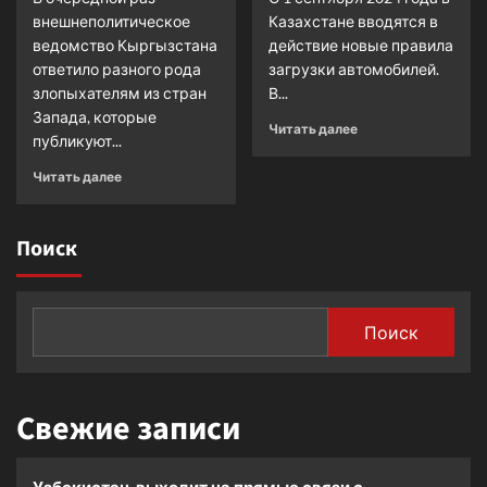
внешнеполитическое
Казахстане вводятся в
ведомство Кыргызстана
действие новые правила
ответило разного рода
загрузки автомобилей.
злопыхателям из стран
В...
Запада, которые
Прочитать
Читать далее
публикуют...
больше
о
Прочитать
Читать далее
За
больше
перегруз
о
автотранспорта
Незнание
Поиск
в
русского
Казахстане
языка
ввели
не
систему
препятствует
Поиск
штрафов
трудоустройству
мигрантов
в
РФ
Свежие записи