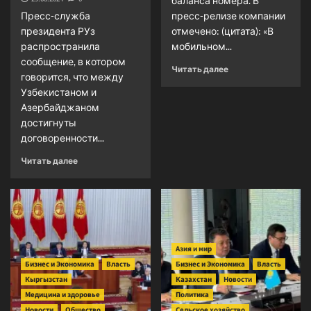
баланса номера. В
Пресс-служба
пресс-релизе компании
президента РУз
отмечено: (цитата): «В
распространила
мобильном...
сообщение, в котором
Прочитать
Читать далее
говорится, что между
больше
Узбекистаном и
о
Азербайджаном
Компания
«Билайн»
достигнуты
вышла
договоренности...
на
Прочитать
рынок
Читать далее
больше
услуг
о
Таджикистана
Узбекистан
и
Азербайджан
согласовали
Азия и мир
свои
Бизнес и Экономика
действия
Власть
Бизнес и Экономика
Власть
в
Кыргызстан
Казахстан
Новости
экономической
Медицина и здоровье
Политика
кооперации
Новости
Общество
Сельское хозяйство