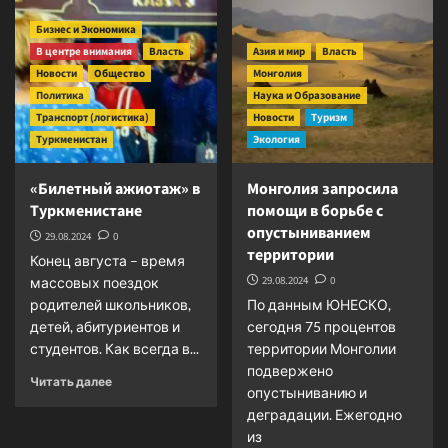
пути
Бизнес и Экономика
решения
В центре внимания
Власть
Азия и мир
Власть
водных
проблем
Новости
Общество
Монголия
Политика
Наука и Образование
Транспорт (логистика)
Новости
Туризм
Туркменистан
Экология
«Билетный ажиотаж» в
Монголия запросила
Туркменистане
помощи в борьбе с
опустыниванием
29.08.2024
0
территории
Конец августа – время
29.08.2024
0
массовых поездок
родителей школьников,
По данным ЮНЕСКО,
детей, абитуриентов и
сегодня 75 процентов
студентов. Как всегда в...
территории Монголии
подвержено
Прочитать
Читать далее
опустыниванию и
больше
деградации. Ежегодно
о
«Билетный
из