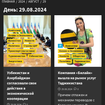
ГЛАВНАЯ
2024
АВГУСТ
29
День:
29.08.2024
Азия и мир
Бизнес и Экономика
Казахстан
Новости
Политика
Страны ЦАР
IT
Азия и мир
Транспорт (логистика)
Бизнес и Экономика
Туркменистан
Узбекистан
Новости
Общество
Энергетика
Политика
Таджикистан
Узбекистан и
Компания «Билайн»
Азербайджан
вышла на рынок услуг
согласовали свои
Таджикистана
действия в
29.08.2024
0
экономической
Причем отлажен и
кооперации
механизм переводов с
29.08.2024
0