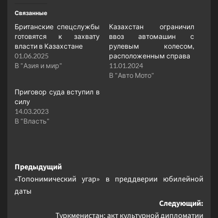
Связанные
Британские спецслужбы
Казахстан ограничил
готовятся к захвату
ввоз автомашин с
власти в Казахстане
рулевым колесом,
01.06.2025
расположенным справа
В "Азия и мир"
11.01.2024
В "Авто Мото"
Приговор суда вступил в
силу
14.03.2023
В "Власть"
Навигация
Предыдущий
«Топонимический угар» в преддверии юбилейной
записи
даты
Следующий:
Туркменистан: акт культурной дипломатии