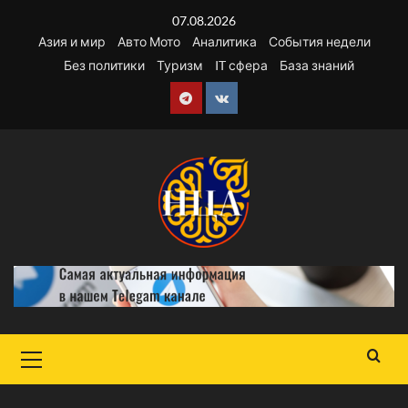
Перейти
07.08.2026
к
Азия и мир
Авто Мото
Аналитика
События недели
содержимому
Без политики
Туризм
IT сфера
База знаний
Telegram
VK
Основное
меню