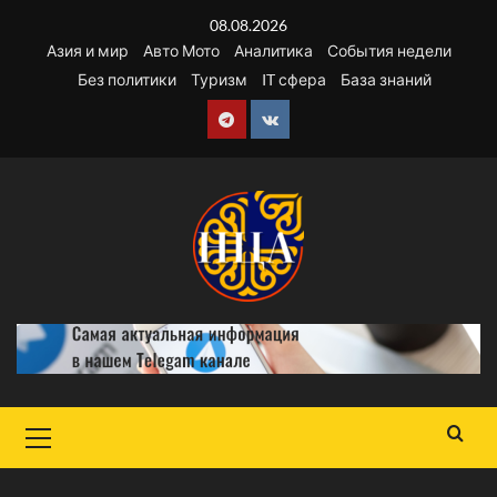
Перейти
08.08.2026
к
Азия и мир
Авто Мото
Аналитика
События недели
содержимому
Без политики
Туризм
IT сфера
База знаний
Telegram
VK
Основное
меню