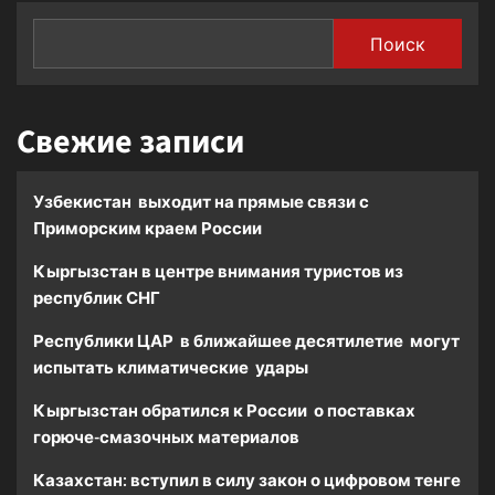
участников
из
Поиск
многих
стран
мира
Свежие записи
Узбекистан выходит на прямые связи с
Приморским краем России
Кыргызстан в центре внимания туристов из
республик СНГ
Республики ЦАР в ближайшее десятилетие могут
испытать климатические удары
Кыргызстан обратился к России о поставках
горюче-смазочных материалов
Казахстан: вступил в силу закон о цифровом тенге