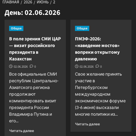
ГЛАВНАЯ
2026
ИЮНЬ
2
День:
02.06.2026
Общая
Общая
В поле зрения СМИ ЦАР
ПМЭФ-2026:
— визит российского
«наведение мостов»
президента в
вопреки открытому
Казахстан
давлению
02.06.2026
0
02.06.2026
0
Все официальные СМИ
Свое желание принять
республик Центрально-
участие в
Азиатского региона
Петербургском
продолжают
международном
комментировать визит
экономическом форуме
президента России
(3-6 июня) высказали
Владимира Путина и
многие политики из...
его...
Прочитать
Читать далее
больше
Прочитать
Читать далее
о
больше