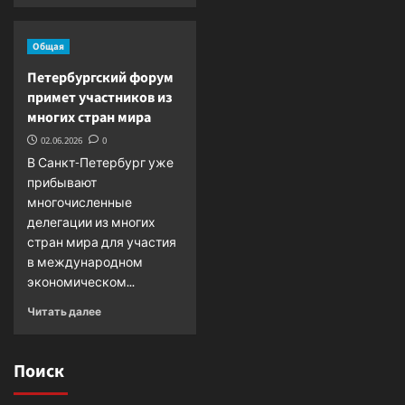
ПМЭФ-2026:
о
«наведение
В
Общая
мостов»
поле
вопреки
зрения
Петербургский форум
открытому
СМИ
примет участников из
давлению
ЦАР
многих стран мира
—
визит
02.06.2026
0
российского
В Санкт-Петербург уже
президента
прибывают
в
многочисленные
Казахстан
делегации из многих
стран мира для участия
в международном
экономическом...
Прочитать
Читать далее
больше
о
Петербургский
Поиск
форум
примет