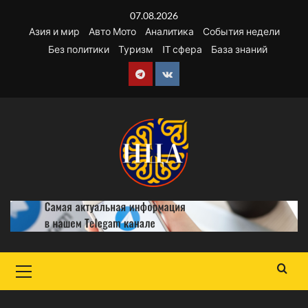
Перейти
07.08.2026
к
Азия и мир
Авто Мото
Аналитика
События недели
содержимому
Без политики
Туризм
IT сфера
База знаний
Telegram
VK
Основное
меню