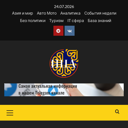
Перейти
24.07.2026
к
Азия и мир
Авто Мото
Аналитика
События недели
содержимому
Без политики
Туризм
IT сфера
База знаний
Telegram
VK
Основное
меню