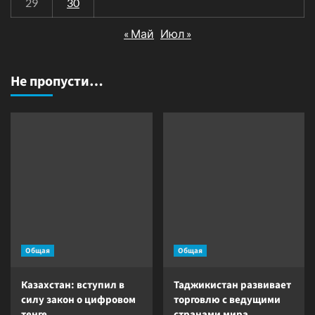
29
30
« Май
Июл »
Не пропусти…
Общая
Общая
Казахстан: вступил в
Таджикистан развивает
силу закон о цифровом
торговлю с ведущими
тенге
странами мира