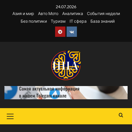
Перейти
24.07.2026
к
Азия и мир
Авто Мото
Аналитика
События недели
содержимому
Без политики
Туризм
IT сфера
База знаний
Telegram
VK
Основное
меню