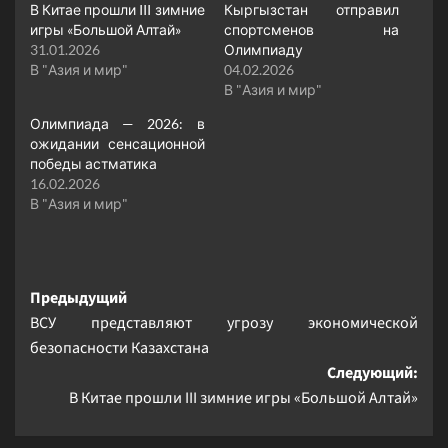
В Китае прошли III зимние
Кыргызстан отправил
игры «Большой Алтай»
спортсменов на
31.01.2026
Олимпиаду
В "Азия и мир"
04.02.2026
В "Азия и мир"
Олимпиада — 2026: в
ожидании сенсационной
победы астматика
16.02.2026
В "Азия и мир"
Навигация
Предыдущий
ВСУ представляют угрозу экономической
записи
безопасности Казахстана
Следующий:
В Китае прошли III зимние игры «Большой Алтай»