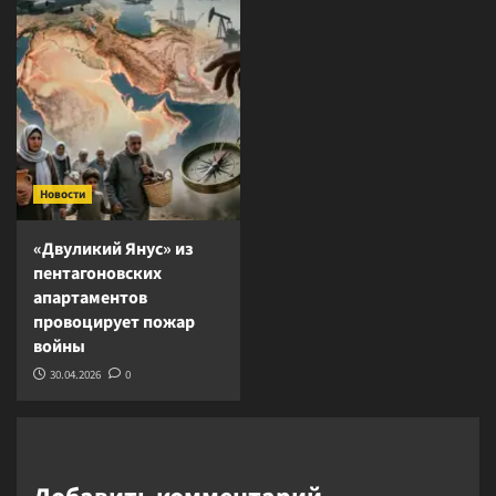
Новости
«Двуликий Янус» из
пентагоновских
апартаментов
провоцирует пожар
войны
30.04.2026
0