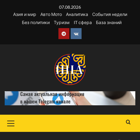
Перейти
07.08.2026
к
Азия и мир
Авто Мото
Аналитика
События недели
содержимому
Без политики
Туризм
IT сфера
База знаний
Telegram
VK
Основное
меню