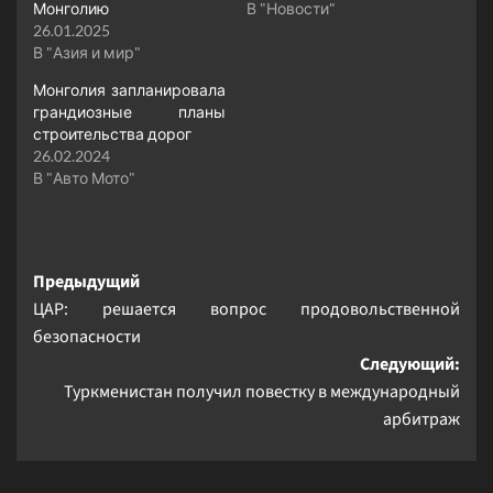
Монголию
В "Новости"
26.01.2025
В "Азия и мир"
Монголия запланировала
грандиозные планы
строительства дорог
26.02.2024
В "Авто Мото"
Навигация
Предыдущий
ЦАР: решается вопрос продовольственной
записи
безопасности
Следующий:
Туркменистан получил повестку в международный
арбитраж