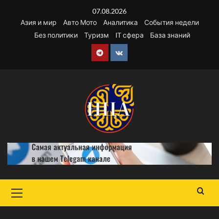
Перейти
07.08.2026
к
Азия и мир
Авто Мото
Аналитика
События недели
содержимому
Без политики
Туризм
IT сфера
База знаний
Telegram
VK
Основное
меню