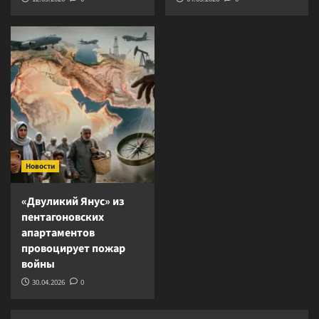
Новости
«Двуликий Янус» из
пентагоновских
апартаментов
провоцирует пожар
войны
30.04.2026
0