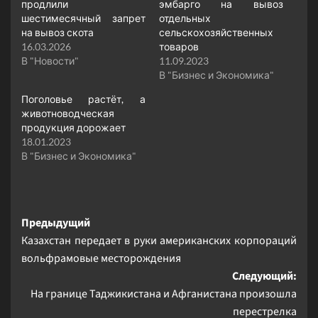
продлили
эмбарго на вывоз
шестимесячный запрет
отдельных
на вывоз скота
сельскохозяйственных
16.03.2026
товаров
В "Новости"
11.09.2023
В "Бизнес и Экономика"
Поголовье растёт, а
животноводческая
продукция дорожает
18.01.2023
В "Бизнес и Экономика"
Навигация
Предыдущий
Казахстан передает в руки американских корпораций
записи
вольфрамовые месторождения
Следующий:
На границе Таджикистана и Афганистана произошла
перестрелка