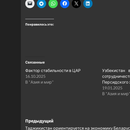
Понравилось это:
Связанные
Фактор стабильности в ЦАР
Узбекистан 
16.10.2025
сотрудниче
В "Азия и мир"
Персидского 
19.01.2025
В "Азия и мир
Навигация
Предыдущий
Таджикистан ориентируется на экономику Белару