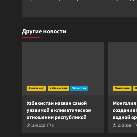
записи
Другие новости
Азия и мир
Узбекистан
Экология
Монголия
Н
Узбекистан назван самой
Монголия
уязвимой в климатическом
создания
отношении республикой
водной о
13.05.2026
0
12.05.2026