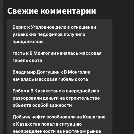
Свежие комментарии
Борис
к
Уголовное дело в отношении
узбекских педофилов получило
продолжение
гость
к
В Монголии началась массовая
гибель скота
Владимир Долгушин
к
В Монголии
началась массовая гибель скота
Ербол
к
В Казахстане в очередной раз
разворовали деньги на строительстве
объекта особой важности
Добычу нефти возобновили на Кашагане
к
Казахстан попал в ситуацию
неопределённости на нефтяном рынке