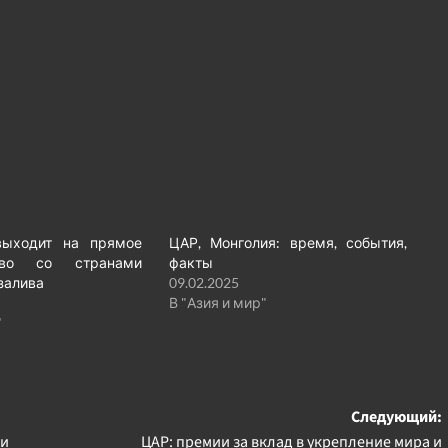
выходит на прямое
ЦАР, Монголия: время, события,
ство со странами
факты
залива
09.02.2025
В "Азия и мир"
"
Следующий:
си
ЦАР: премии за вклад в укрепление мира и