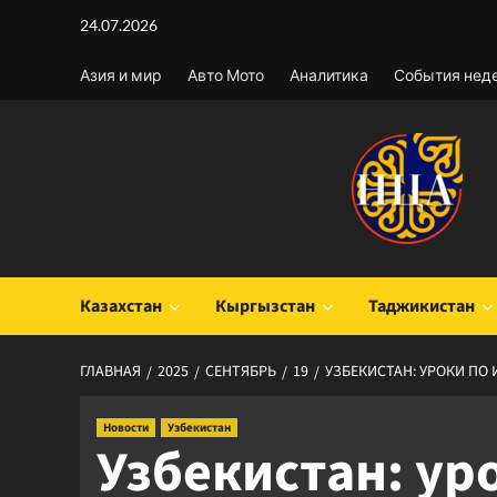
Перейти
24.07.2026
к
содержимому
Азия и мир
Авто Мото
Аналитика
События нед
Казахстан
Кыргызстан
Таджикистан
ГЛАВНАЯ
2025
СЕНТЯБРЬ
19
УЗБЕКИСТАН: УРОКИ ПО
Новости
Узбекистан
Узбекистан: ур