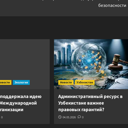
безопасности
овости
Экология
Новости
Узбекистан
 поддержала идею
Административный ресурс в
 Международной
Узбекистане важнее
рганизации
правовых гарантий?
0
04.05.2026
0