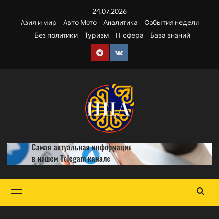
Перейти
24.07.2026
к
Азия и мир
Авто Мото
Аналитика
События недели
содержимому
Без политики
Туризм
IT сфера
База знаний
Telegram
VK
Основное
меню