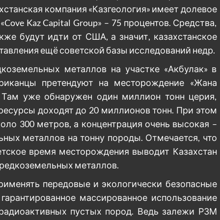
ахстанская компания «Казгеология» имеет долевое
Cove Kaz Capital Group» – 75 процентов. Средства,
кже будут идти от США, а значит, казахстанское
ставления ещё советской базы исследований недр.
коземельных металлов на участке «Акбулак» в
ериканцы претендуют на месторождение «Жана
. Там уже обнаружен один миллион тонн церия,
 ресурсы доходят до 20 миллионов тонн. При этом
коло 300 метров, а концентрация очень высокая –
ьных металлов на тонну породы. Отмечается, что
ветское время месторождения выводит Казахстан
м редкоземельных металлов.
применять передовые и экологически безопасные
я гарантированное массированное использование
радиоактивных пустых пород. Ведь залежи РЗМ