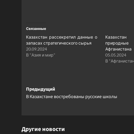
Связанные
Казахстан рассекретил данные о
Казахстан
запасах стратегического сырья
природны
20.09.2024
Афганистана
В "Азия и мир"
05.05.2024
В "Афганиста
Навигация
Предыдущий
В Казахстане востребованы русские школы
записи
Другие новости