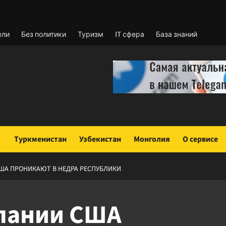
ели
Без политики
Туризм
IT сфера
База знаний
Туркменистан
Узбекистан
Монголия
О сервисе
США ПРОНИКАЮТ В НЕДРА РЕСПУБЛИКИ
мпании США