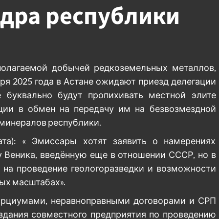
едра республики
полагаемой добычей редкоземельных металлов,
бря 2025 года в Астане ожидают приезд делегации
е буквально будут пропихивать местной элите
ции в обмен на передачу им на безвозмездной
 минералов республики.
ата): « Эмиссары хотят заявить о намерениях
 Веника, введённую еще в отношении СССР, но в
в на проведение геологоразведки и возможности
ных масштабах».
сорциумами, неравноправными договорами и СРП
оздания совместного предприятия по проведению