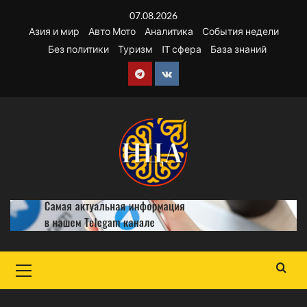
Перейти
07.08.2026
к
Азия и мир
Авто Мото
Аналитика
События недели
содержимому
Без политики
Туризм
IT сфера
База знаний
Telegram
VK
Основное
меню