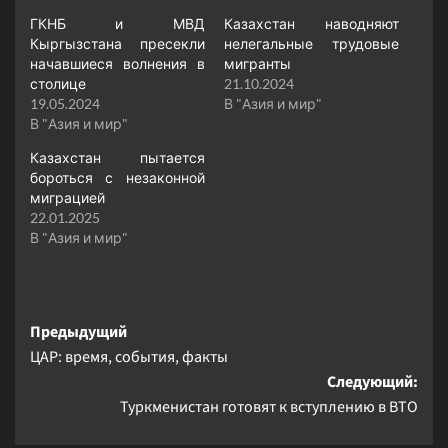
ГКНБ и МВД
Казахстан наводняют
Кыргызстана пресекли
нелегальные трудовые
начавшиеся волнения в
мигранты
столице
21.10.2024
19.05.2024
В "Азия и мир"
В "Азия и мир"
Казахстан пытается
бороться с незаконной
миграцией
22.01.2025
В "Азия и мир"
Навигация
Предыдущий
ЦАР: время, события, факты
записи
Следующий:
Туркменистан готовят к вступлению в ВТО