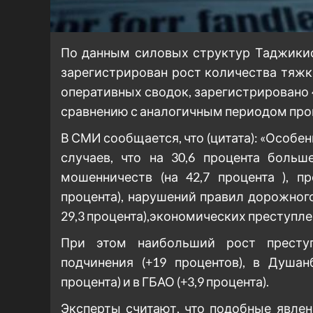
По данным силовых структур Таджикист
зарегистрирован рост количества тяжк
оперативных сводок, зарегистрировано 4
сравнению с аналогичным периодом про
В СМИ сообщается, что (цитата): «Особе
случаев, что на 30,6 процента больш
мошенничеств (на 42,7 процента ), п
процента), нарушений правил дорожног
29,3 процента),экономических преступлени
При этом наибольший рост преступ
подчинения (+19 процентов), в Душан
процента) и в ГБАО (+3,9 процента).
Эксперты считают, что подобные явле