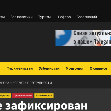
ели
Без политики
Туризм
IT сфера
База знаний
Туркменистан
Узбекистан
Монголия
О сервисе
ИРОВАН ВСПЛЕСК ПРЕСТУПНОСТИ
щество
Происшествия
Таджикистан
е зафиксирован