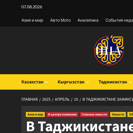
Перейти
07.08.2026
к
содержимому
Азия и мир
Авто Мото
Аналитика
События нед
Казахстан
Кыргызстан
Таджикистан
ГЛАВНАЯ
2025
АПРЕЛЬ
15
В ТАДЖИКИСТАНЕ ЗАФИКС
Азия и мир
В центре внимания
Главные новости
Новости
Об
В Таджикистан