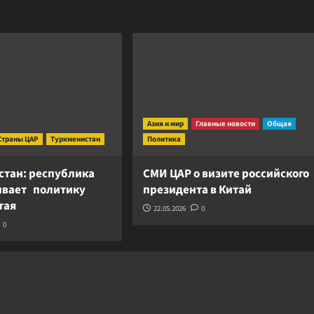
Азия и мир
Главные новости
Общая
Страны ЦАР
Туркменистан
Политика
стан: республика
СМИ ЦАР о визите российского
вает политику
президента в Китай
итая
22.05.2026
0
0