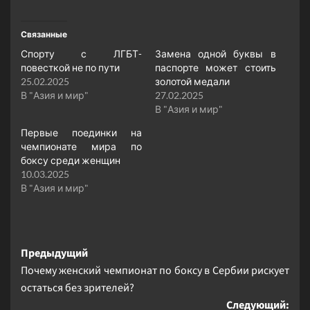
Связанные
Спорту с ЛГБТ-
Замена одной буквы в
повесткой не по пути
паспорте может стоить
25.02.2025
золотой медали
В "Азия и мир"
27.02.2025
В "Азия и мир"
Первые поединки на
чемпионате мира по
боксу среди женщин
10.03.2025
В "Азия и мир"
Навигация
Предыдущий
Почему женский чемпионат по боксу в Сербии рискует
записи
остаться без зрителей?
Следующий: