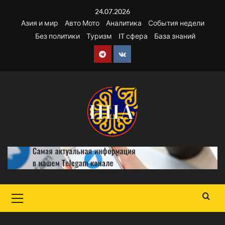
Перейти
24.07.2026
к
Азия и мир
Авто Мото
Аналитика
События недели
содержимому
Без политики
Туризм
IT сфера
База знаний
Telegram
VK
Основное
меню