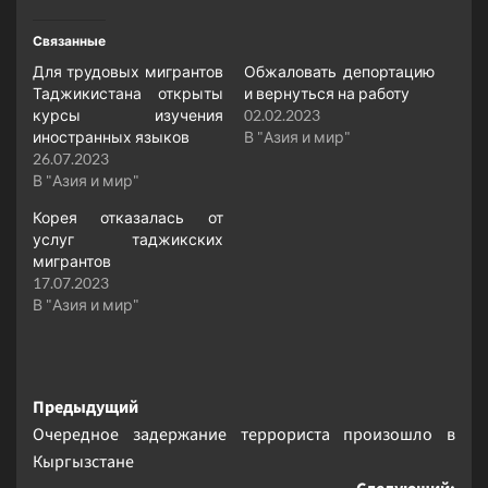
Связанные
Для трудовых мигрантов
Обжаловать депортацию
Таджикистана открыты
и вернуться на работу
курсы изучения
02.02.2023
иностранных языков
В "Азия и мир"
26.07.2023
В "Азия и мир"
Корея отказалась от
услуг таджикских
мигрантов
17.07.2023
В "Азия и мир"
Навигация
Предыдущий
Очередное задержание террориста произошло в
записи
Кыргызстане