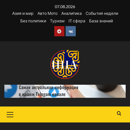
Перейти
07.08.2026
к
Азия и мир
Авто Мото
Аналитика
События недели
содержимому
Без политики
Туризм
IT сфера
База знаний
Telegram
VK
Основное
меню