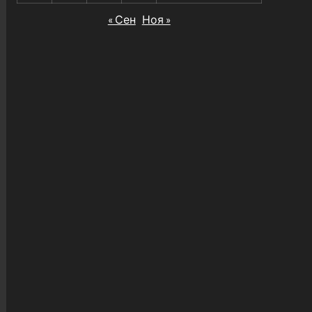
« Сен
Ноя »