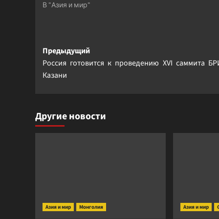
В "Азия и мир"
Навигация
Предыдущий
Россия готовится к проведению XVI саммита БР
записи
Казани
Другие новости
Азия и мир
Монголия
Азия и мир