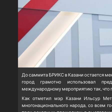
До саммита БРИКС в Казани остается мен
город грамотно использовал пред
международному мероприятию так, что п
Как отметил мэр Казани Ильсур Метш
многонационального народа, со всем 