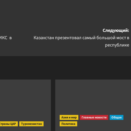
Следующий:
ИКС в
Казахстан презентовал самый большой мост в
республике
Азия и мир
Главные новости
Общая
Страны ЦАР
Туркменистан
Политика