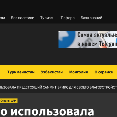
ели
Без политики
Туризм
IT сфера
База знаний
Туркменистан
Узбекистан
Монголия
О сервисе
ЛЬЗОВАЛА ПРЕДСТОЯЩИЙ САММИТ БРИКС ДЛЯ СВОЕГО БЛАГОУСТРОЙС
Страны ЦАР
о использовала