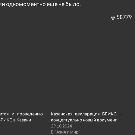
сии одномоментно еще не было.
58779
вится к проведению
Казанская декларация БРИКС —
БРИКС в Казани
концептуально новый документ
29.10.2024
"
В "Азия и мир"