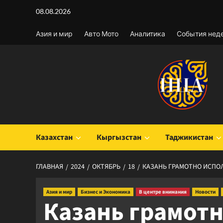
Перейти
08.08.2026
к
содержимому
Азия и мир
Авто Мото
Аналитика
События нед
Казахстан
Кыргызстан
Таджикистан
ГЛАВНАЯ
2024
ОКТЯБРЬ
18
КАЗАНЬ ГРАМОТНО ИСПО
Азия и мир
Бизнес и Экономика
В центре внимания
Новости
Казань грамотн