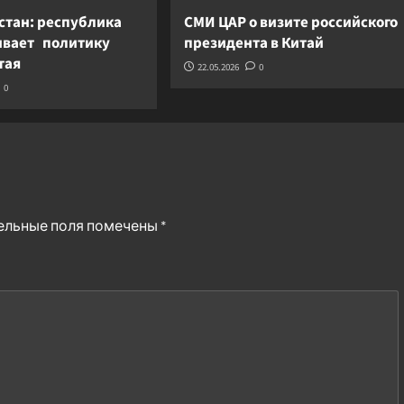
стан: республика
СМИ ЦАР о визите российского
вает политику
президента в Китай
итая
22.05.2026
0
0
ельные поля помечены
*