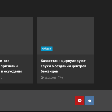
Общая
н: все
Казахстан: циркулируют
 признаны
слухи о создании центров
 и осуждены
беженцев
0
12.07.2026
0
Telegram
VK