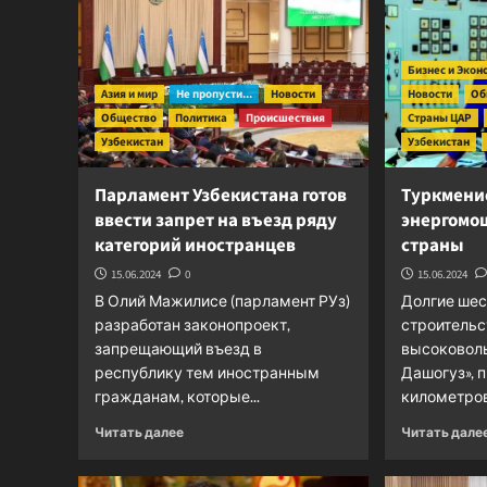
Бизнес и Экон
Азия и мир
Не пропусти...
Новости
Новости
Об
Общество
Политика
Происшествия
Страны ЦАР
Узбекистан
Узбекистан
Парламент Узбекистана готов
Туркмени
ввести запрет на въезд ряду
энергомо
категорий иностранцев
страны
15.06.2024
0
15.06.2024
В Олий Мажилисе (парламент РУз)
Долгие шес
разработан законопроект,
строительс
запрещающий въезд в
высоковоль
республику тем иностранным
Дашогуз», 
гражданам, которые...
километров 
Прочитать
Читать далее
Читать дале
больше
о