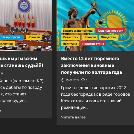
Туркменистан
изучение
распределяет
русского
энергомощности
языка
внутри
страны
Бизнес и Экономика
Главные новости
Не пропусти...
Новости
Казахстан
Новости
Общество
Политика
Политика
Происшествия
ешь кыргызским
Вместо 12 лет тюремного
е станешь судьёй!
заключения виновные
получили по полтора года
0
Кенеш (парламент КР)
15.06.2024
0
сь дебаты по поводу
Громкое дело о январских 2022
х, кто станет
года беспорядках в ряде городов
правосудие...
Казахстана и поджоге знаний
резиденции...
Прочитать
е
больше
Прочитать
Читать далее
о
больше
Не
о
владеешь
Вместо