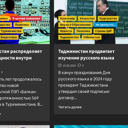
омика
В центре внимания
Азия и мир
Казахстан
Кыргызстан
щество
Политика
Наука и Образование
Не пропусти...
Туркменистан
Новости
Политика
Страны ЦАР
Энергетика
Таджикистан
Узбекистан
стан распределяет
Таджикистан продвигает
щности внутри
изучение русского языка
15.06.2024
0
0
В канун празднования Дня
русского языка в 2024 году
ть лет продолжалось
президент Таджикистана
тво новой
утвердил своей подписью
тной ЛЭП «Балкан-
договор...
протяженностью 569
в Туркменистане. В...
Прочитать
Читать далее
больше
Прочитать
е
о
больше
Таджикистан
о
продвигает