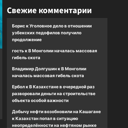
Свежие комментарии
Борис
к
Уголовное дело в отношении
узбекских педофилов получило
продолжение
гость
к
В Монголии началась массовая
гибель скота
Владимир Долгушин
к
В Монголии
началась массовая гибель скота
Ербол
к
В Казахстане в очередной раз
разворовали деньги на строительстве
объекта особой важности
Добычу нефти возобновили на Кашагане
к
Казахстан попал в ситуацию
неопределённости на нефтяном рынке