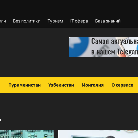
ели
Без политики
Туризм
IT сфера
База знаний
Туркменистан
Узбекистан
Монголия
О сервисе
4