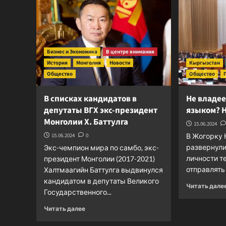
Парламент
Узбекистана
готов
ввести
запрет
на
Бизнес и Экономика
В центре внимания
въезд
История
Монголия
Новости
Кыргызстан
ряду
Общество
Общество
категорий
иностранцев
В списках кандидатов в
Не владе
депутаты ВГХ экс-президент
языком? Н
Монголии Х. Баттулга
15.06.2024
15.06.2024
0
В Жогорку 
развернули
Экс-чемпион мира по самбо, экс-
личности те
президент Монголии (2017-2021)
отправлять 
Халтмаагийн Баттулга выдвинулся
кандидатом в депутаты Великого
Читать дале
Государственного...
Прочитать
Читать далее
больше