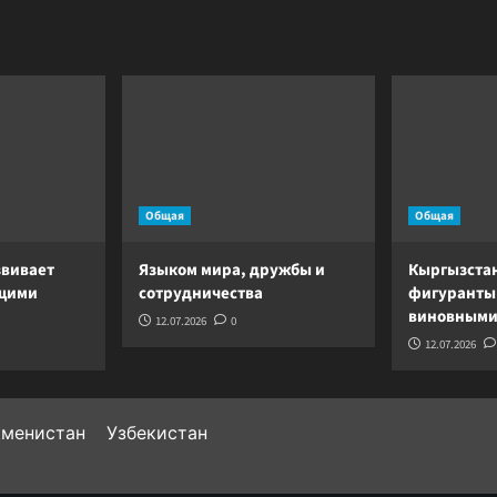
Общая
Общая
звивает
Языком мира, дружбы и
Кыргызста
ущими
сотрудничества
фигуранты
виновными
12.07.2026
0
12.07.2026
кменистан
Узбекистан