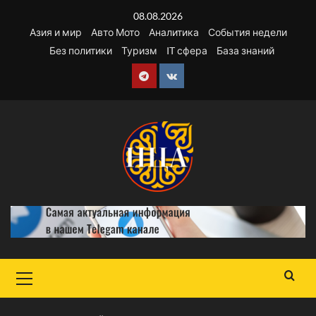
Перейти
08.08.2026
к
Азия и мир
Авто Мото
Аналитика
События недели
содержимому
Без политики
Туризм
IT сфера
База знаний
Telegram
VK
Основное
меню