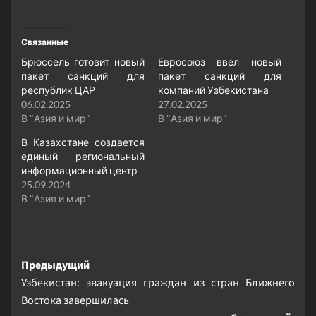
Связанные
Брюссель готовит новый
Евросоюз ввел новый
пакет санкций для
пакет санкций для
республик ЦАР
компаний Узбекистана
06.02.2025
27.02.2025
В "Азия и мир"
В "Азия и мир"
В Казахстане создается
единый региональный
информационный центр
25.09.2024
В "Азия и мир"
Навигация
Предыдущий
Узбекистан: эвакуация граждан из стран Ближнего
записи
Востока завершилась