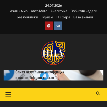
Перейти
24.07.2026
к
Азия и мир
Авто Мото
Аналитика
События недели
содержимому
Без политики
Туризм
IT сфера
База знаний
Telegram
VK
Основное
меню