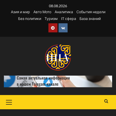
Перейти
08.08.2026
к
Азия и мир
Авто Мото
Аналитика
События недели
содержимому
Без политики
Туризм
IT сфера
База знаний
Telegram
VK
Основное
меню