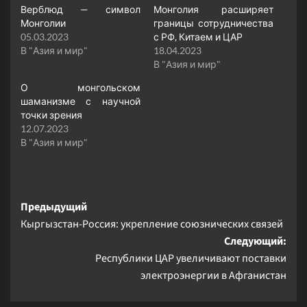
Верблюд — символ
Монголия расширяет
Монголии
границы сотрудничества
05.03.2023
с РФ, Китаем и ЦАР
В "Азия и мир"
18.04.2023
В "Азия и мир"
О монгольском
шаманизме с научной
точки зрения
12.07.2023
В "Азия и мир"
Навигация
Предыдущий
Кыргызстан-Россия: укрепление союзнических связей
записи
Следующий:
Республики ЦАР увеличивают поставки
электроэнергии в Афганистан